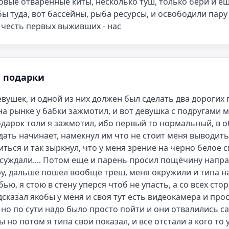
овые отваренные киты, несколько туш, только бери и ешь
ы туда, вот бассейны, рыба ресурсы, и освободили пару 
 честь первых выживших - нас
 подарки
евушек, и одной из них должен был сделать два дорогих п
на рынке у бабки зажмотил, и вот девушка с подругами 
дарок толи я зажмотил, ибо первый то нормальный, в об
ать начинает, намекнул им что не стоит меня выводить 
ться и так зыркнул, что у меня зрение на черно белое с
суждали.... Потом еще и парень просил пощёчину напра
у, дальше пошел вообще треш, меня окружили и типа на
 бью, я стою в стену уперся чтоб не упасть, а со всех сто
сказал якобы у меня и своя тут есть видеокамера и прос
 но по сути надо было просто пойти и они отвалились са
ы но потом я типа свои показал, и все отстали а кого то