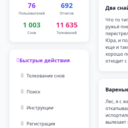
76
692
Два сна
Пользователей
Отчетов
Что то ти
1 003
11 635
ружьё пне
Снов
Толкований
перестрел
Юра, и по
еще и так
хорошо по
Быстрые действия
отходит с
Толкование снов
Варены
Поиск
Лес, я с 
Инструкции
откапывал
испортило
вылезает 
Регистрация