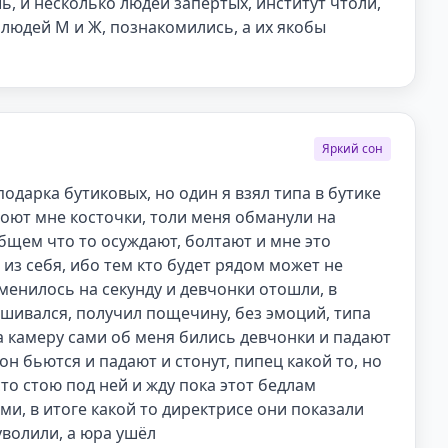
, и несколько людей запертых, институт чтоли, 

людей М и Ж, познакомились, а их якобы 
Яркий сон
одарка бутиковых, но один я взял типа в бутике 
моют мне косточки, толи меня обманули на 
щем что то осуждают, болтают и мне это 
из себя, ибо тем кто будет рядом может не 
менилось на секунду и девчонки отошли, в 
шивался, получил пощечину, без эмоций, типа 
 камеру сами об меня бились девчонки и падают 
рон бьются и падают и стонут, пипец какой то, но 
то стою под ней и жду пока этот бедлам 
ми, в итоге какой то директрисе они показали 
 уволили, а юра ушёл