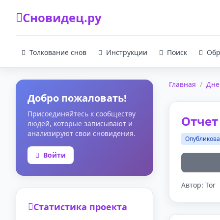
Сновидец.ру
Толкование снов
Инструкции
Поиск
Обр
Главная
/
Дне
Добро пожаловать!
Присоединяйтесь к сообществу
Отчет 
людей, которые записывают и
анализируют свои сновидения.
Опубликов
Войти
Автор: Tor
Статистика проекта