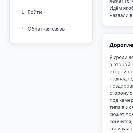
лежат гот
Идём якоб
Войти
назвали в
Обратная связь
Дорогие
Я среди д
а второй 
второй по
поднадоед
поздорови
сторону о
под камер
типа я их
сюжет под
кончится,
свои кадр