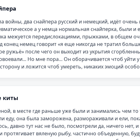
йпера
па войны, два снайпера русский и немецкий, идёт очень 
вматическое а у немца нормальная снайперка, были и е
ка межуется передислокациями, прыжками, в общем оче
д конец немец говорит «я еще никогда не тратил больше
ое ружьё» после чего он выходит из укрытия сгорбленный
воевали... Но мне пора... Он оборачивается чтоб уйти у н
 сторону и ложится чтоб умереть, никаких эмоций особо
е киты
женой, в месте где раньше уже были и занимались чем то 
и еду, она была заморожена, размораживали и ели, пок
сь, давно тут нас не было, посмотрели да, ничего нет, и
и протягивает вяленую рыбу, частично объеденную, буду