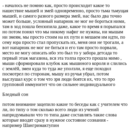
- началось не помню как, просто происходит какое то
нашествие мышей и змей одновременно, просто тьма тьмущая
мышей, и самого разного размера змей, нас было два точно
может больше, условный напарник не мог не бороться ними,
там в ход пошла бензопила даже, какое то время я порыпался
но потом понял что мы никому нафиг не нужны, ни мышам
ни змеям, мы просто стоим на их пути и мешаем им идти, по
сему юра просто стал пропускать их, меня они не трогали, а
вот напарник не мог не биться и его там просто порвали,
место не могу описать ибо это был то у забора детсада то
первый этаж магазина, вся эта толпа просто прошла мимо ,
мыши сформировали клубок как мышиного короля и слились
с землёй, змеи куда то туда же уползли, я еще походил
посмотрел по сторонам, мышу из ручья убрал, потом
выслушал курс о том что зря люди боятся их, что то про
групповой иммунитет что он сильнее индивидуального
Бледный сон
потом внимание зацепило какие то беседы как с учителем что
ли, по типу о том сколько всего люди из учений
напридумывали что то типа даже составлять такие слова
которые вводят сразу в нужное состояние сознания -
например Шангримактупин