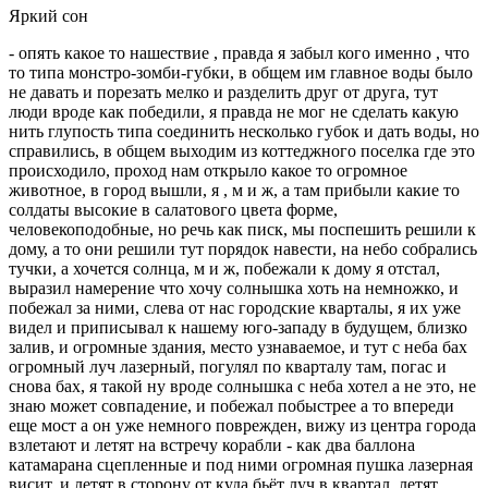
Яркий сон
- опять какое то нашествие , правда я забыл кого именно , что
то типа монстро-зомби-губки, в общем им главное воды было
не давать и порезать мелко и разделить друг от друга, тут
люди вроде как победили, я правда не мог не сделать какую
нить глупость типа соединить несколько губок и дать воды, но
справились, в общем выходим из коттеджного поселка где это
происходило, проход нам открыло какое то огромное
животное, в город вышли, я , м и ж, а там прибыли какие то
солдаты высокие в салатового цвета форме,
человекоподобные, но речь как писк, мы поспешить решили к
дому, а то они решили тут порядок навести, на небо собрались
тучки, а хочется солнца, м и ж, побежали к дому я отстал,
выразил намерение что хочу солнышка хоть на немножко, и
побежал за ними, слева от нас городские кварталы, я их уже
видел и приписывал к нашему юго-западу в будущем, близко
залив, и огромные здания, место узнаваемое, и тут с неба бах
огромный луч лазерный, погулял по кварталу там, погас и
снова бах, я такой ну вроде солнышка с неба хотел а не это, не
знаю может совпадение, и побежал побыстрее а то впереди
еще мост а он уже немного поврежден, вижу из центра города
взлетают и летят на встречу корабли - как два баллона
катамарана сцепленные и под ними огромная пушка лазерная
висит, и летят в сторону от куда бьёт луч в квартал, летят