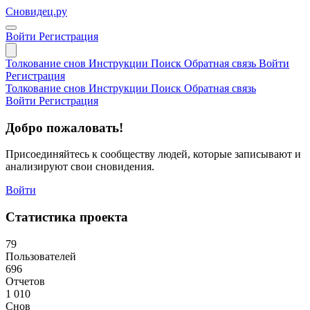
Сновидец.ру
Войти
Регистрация
Толкование снов
Инструкции
Поиск
Обратная связь
Войти
Регистрация
Толкование снов
Инструкции
Поиск
Обратная связь
Войти
Регистрация
Добро пожаловать!
Присоединяйтесь к сообществу людей, которые записывают и
анализируют свои сновидения.
Войти
Статистика проекта
79
Пользователей
696
Отчетов
1 010
Снов