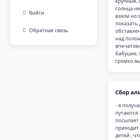
крупные, 
солнца не
Войти
взяли но 
показать 
Обратная связь
обставлен
над полом
впечатлен
бабушке, 
громко в
Сбор ал
- я получ
путаются 
посылает 
приходит 
детей , ч