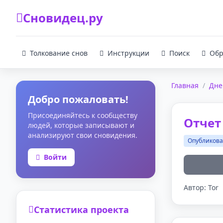
Сновидец.ру
Толкование снов
Инструкции
Поиск
Обр
Главная
/
Дне
Добро пожаловать!
Присоединяйтесь к сообществу
Отчет 
людей, которые записывают и
анализируют свои сновидения.
Опубликов
Войти
Автор: Tor
Статистика проекта