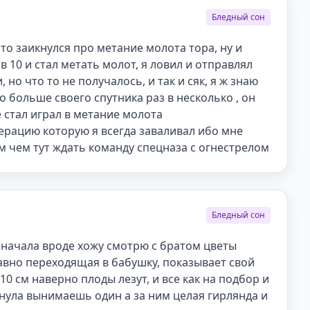
Бледный сон
то заикнулся про метание молота тора, ну и 
 10 и стал метать молот, я ловил и отправлял 
но что то не получалось, и так и сяк, я ж знаю 
ко больше своего спутника раз в несколько , он 
е стал играл в метание молота

ерацию которую я всегда заваливал ибо мне 
м чем тут ждать команду спецназа с огнестрелом
Бледный сон
сначала вроде хожу смотрю с братом цветы 
авно переходящая в бабушку, показывает свой 
0 см наверно плоды лезут, и все как на подбор и 
нула вынимаешь один а за ним целая гирлянда и 