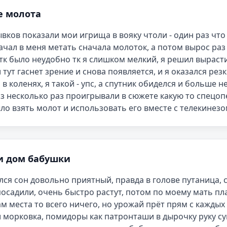
е молота
вков показали мои игрища в вояку чтоли - один раз что 
ачал в меня метать сначала молоток, а потом вырос раз в
 тк было неудобно тк я слишком мелкий, я решил вырасти, 
и тут гаснет зрение и снова появляется, и я оказался рез
м в коленях, я такой - упс, а спутник обиделся и больше н
з несколько раз проигрывали в сюжете какую то спецоп
о взять молот и использовать его вместе с телекинезо
и дом бабушки
лся сон довольно приятный, правда в голове путаница, 
осадили, очень быстро растут, потом по моему мать пл
ам места то всего ничего, но урожай прёт прям с каждых 1
 морковка, помидоры как патронташи в дырочку руку су