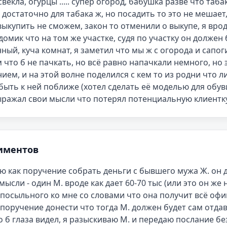
свекла, огурцы ..... супер огород, бабушка разве что таба
 достаточно для табака ж, но посадить то это не мешает
выкупить не сможем, закон то отменили о выкупе, я врод
домик что на том же участке, судя по участку он должен
ный, куча комнат, я заметил что мы ж с огорода и сапоги
 что б не пачкать, но всё равно напачкали немного, но э
ием, и на этой волне поделился с кем то из родни что ли
быть к ней поближе (хотел сделать её моделью для обуви,
ыражал свои мысли что потерял потенциальную клиентк
иментов
аю как поручение собрать деньги с бывшего мужа Ж. он д
мысли - один М. вроде как дает 60-70 тыс (или это он же 
посыльного ко мне со словами что она получит всё офиц
поручение донести что тогда М. должен будет сам отдав
то б глаза видел, я разыскиваю М. и передаю послание б