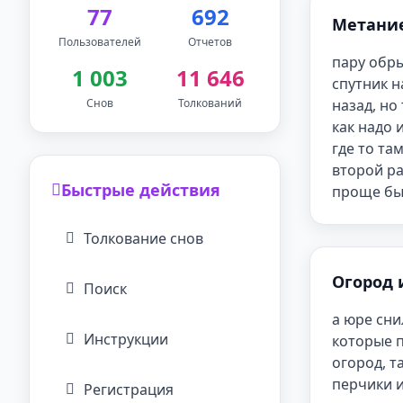
77
692
Метани
Пользователей
Отчетов
пару обры
1 003
11 646
спутник н
Снов
Толкований
назад, но
как надо 
где то та
второй ра
Быстрые действия
проще был
Толкование снов
Огород 
Поиск
а юре сни
Инструкции
которые п
огород, т
перчики и
Регистрация