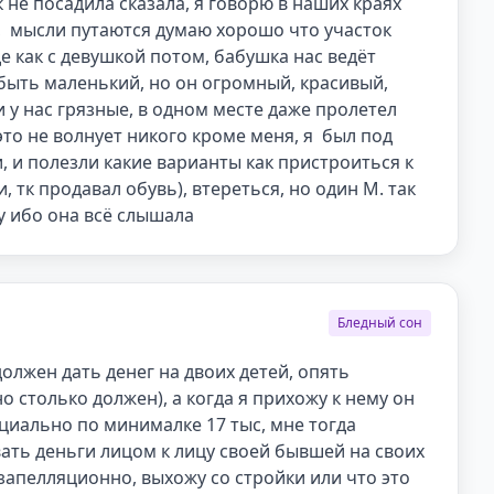
к не посадила сказала, я говорю в наших краях 
,  мысли путаются думаю хорошо что участок 
е как с девушкой потом, бабушка нас ведёт 
 быть маленький, но он огромный, красивый, 
 у нас грязные, в одном месте даже пролетел 
то не волнует никого кроме меня, я  был под 
, и полезли какие варианты как пристроиться к 
 тк продавал обувь), втереться, но один М. так 
у ибо она всё слышала
Бледный сон
олжен дать денег на двоих детей, опять 
но столько должен), а когда я прихожу к нему он 
иально по минималке 17 тыс, мне тогда 
ать деньги лицом к лицу своей бывшей на своих 
езапелляционно, выхожу со стройки или что это 