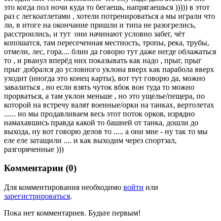
это когда пол ночи куда то бегаешь, напрягаешься ))))) в этот
раз с легкоатлетами , хотели потренироваться а мы играли что
ли, в итоге на окончание пришли и типа не разогрелись,
расстроились, и тут они начинают условно забег, чёт
копошатся, там пересеченная местность, тропы, река, трубы,
отмели, лес, гора.... блин да говорю тут даже негде облажаться
то , и рванул вперёд них показывать как надо , прыг, прыг
прыг добрался до условного уклона вверх как парабола вверх
уходит (иногда это конец карты), вот тут говорю да, можно
завалиться , но если взять чуток вбок вон туда то можно
прорваться, а там уклон меньше , но это ущелье/пещера, по
которой на встречу валят военные/орки на танках, вертолетах
...... но мы продавливаем весь этот поток орков, изрядно
намахавшись правда какой то башней от танка, дошли до
выхода, ну вот говорю делов то ..... а они мне - ну так то мы
еле еле затащили .... и как выходим через спортзал,
разгоряченные )))
Комментарии (0)
Для комментирования необходимо
войти
или
зарегистрироваться
.
Пока нет комментариев. Будьте первым!