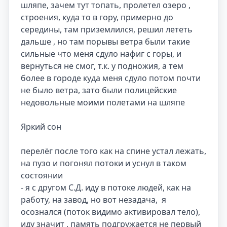
шляпе, зачем тут топать, пролетел озеро , 
строения, куда то в гору, примерно до 
середины, там приземлился, решил лететь 
дальше , но там порывы ветра были такие 
сильные что меня сдуло нафиг с горы, и 
вернуться не смог, т.к. у подножия, а тем 
более в городе куда меня сдуло потом почти 
не было ветра, зато были полицейские 
недовольные моими полетами на шляпе

Яркий сон

перелёг после того как на спине устал лежать, 
на пузо и погонял потоки и уснул в таком 
состоянии

- я с другом С.Д. иду в потоке людей, как на 
работу, на завод, но вот незадача,  я 
осознался (поток видимо активировал тело), 
иду значит , память подгружается не первый 