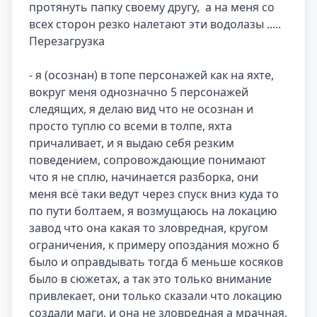
протянуть папку своему другу,  а на меня со 
всех сторон резко налетают эти водолазы ..... 
Перезагрузка

- я (осознан) в топе персонажей как на яхте, 
вокруг меня однозначно 5 персонажей 
следящих, я делаю вид что не осознан и 
просто туплю со всеми в толпе, яхта 
причаливает, и я выдаю себя резким 
поведением, сопровождающие понимают 
что я не сплю, начинается разборка, они 
меня всё таки ведут через спуск вниз куда то 
по пути болтаем, я возмущаюсь на локацию 
завод что она какая то зловредная, кругом 
ограничения, к примеру опоздания можно б 
было и оправдывать тогда б меньше косяков 
было в сюжетах, а так это только внимание 
привлекает, они только сказали что локацию 
создали маги, и она не зловредная а мрачная, 