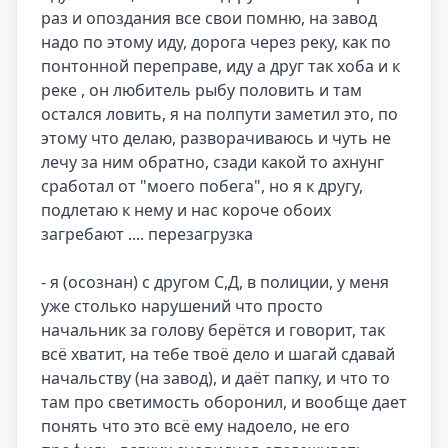
раз и опоздания все свои помню, на завод 
надо по этому иду, дорога через реку, как по 
понтонной переправе, иду а друг так хоба и к 
реке , он любитель рыбу половить и там 
остался ловить, я на полпути заметил это, по 
этому что делаю, разворачиваюсь и чуть не 
лечу за ним обратно, сзади какой то ахнунг 
сработал от "моего побега", но я к другу, 
подлетаю к нему и нас короче обоих 
загребают .... перезагрузка 

- я (осознан) с другом С,Д, в полиции, у меня 
уже столько нарушений что просто 
начальник за голову берётся и говорит, так 
всё хватит, на тебе твоё дело и шагай сдавай 
начальству (на завод), и даёт папку, и что то 
там про светимость оборонил, и вообще дает 
понять что это всё ему надоело, не его 