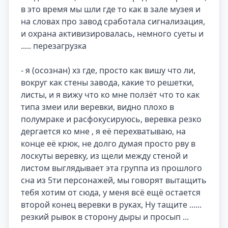
в это время мы шли где то как в зале музея и 
на словах про завод сработала сигнализация, 
и охрана активизировалась, немного суеты и  
..... перезагрузка 

- я (осознан) хз где, просто как вишу что ли, 
вокруг как стены завода, какие то решетки, 
листы, и я вижу что ко мне ползёт что то как 
типа змеи или веревки, видно плохо в 
полумраке и расфокусируюсь, веревка резко 
дергается ко мне , я её перехватываю, на 
конце её крюк, не долго думая просто рву в 
лоскуты веревку, из щели между стеной и 
листом выглядывает эта группа из прошлого 
сна из 5ти персонажей, мы говорят вытащить 
тебя хотим от сюда, у меня всё ещё остается 
второй конец веревки в руках, Ну тащите ...... 
резкий рывок в сторону дыры и просып ...
