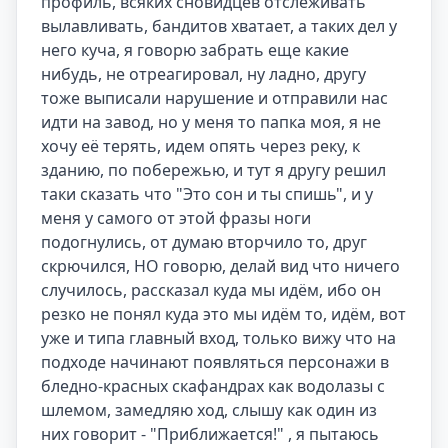
профиль, всяких сновидцев отслеживать 
вылавливать, бандитов хватает, а таких дел у 
него куча, я говорю забрать еще какие 
нибудь, не отреагировал, ну ладно, другу 
тоже выписали нарушение и отправили нас 
идти на завод, но у меня то папка моя, я не 
хочу её терять, идем опять через реку, к 
зданию, по побережью, и тут я другу решил 
таки сказать что "Это сон и ты спишь", и у 
меня у самого от этой фразы ноги 
подогнулись, от думаю вторчило то, друг 
скрючился, НО говорю, делай вид что ничего 
случилось, рассказал куда мы идём, ибо он 
резко не понял куда это мы идём то, идём, вот 
уже и типа главный вход, только вижу что на 
подходе начинают появляться персонажи в 
бледно-красных скафандрах как водолазы с 
шлемом, замедляю ход, слышу как один из 
них говорит - "Приближается!" , я пытаюсь 