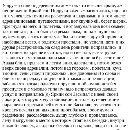
У друзей сплю в деревянном доме так что все сны яркие, аж
непривычно Яркий сон Подруги «жены» засветились, одна из
них увлеклась точными расчетами и шариками и в том числе
адреналиновыми путешествиями, вот скучно ей, берет шарик,
прыгнула на него и полетела, и вот задумала она всей семьей
так полетать, план был экстремальным, но на кануне она с
мужем поругалась и дети уже были готовы, друзей привели,
наобещали всего, а родители проспали , не успели, дети и их
друзья расстроились, на след день родители исправились, и
вот сидим на крыше высотки, ноги свесили, все за ручки
взявшись и тут только одна мысль, точно ли всё рассчитали?
Ааааа блин, прыгаем и летим вниз, адреналин, потом резко
вверх снова адреналин, потом над городом , полетали, куча
эмоций, сели , поели пирожных , все довольны Но слова и
близко не передадут ощущений и замысла и реализации,
забавно что когда родители поругали и обломали детей я
проснулся и с мыслью типа ну надо исправляться дальше
уснул и исправились ))) Яркий сон Засыпал с идеей своей
локации, которую хочу стабильной, в итоге путешествие к
параллели с третьим рейхом что ли Засыпаю, чувствую что
кровать начала при дыхании прогибаться, вооот думаю
разделение, расслабляюсь, дышу глубоко и проваливаюсь,
лечу Выгрузило в место в котором стоят как беседки, внутри
каждой человек, а сиденье беседки на крыше, люди встают не