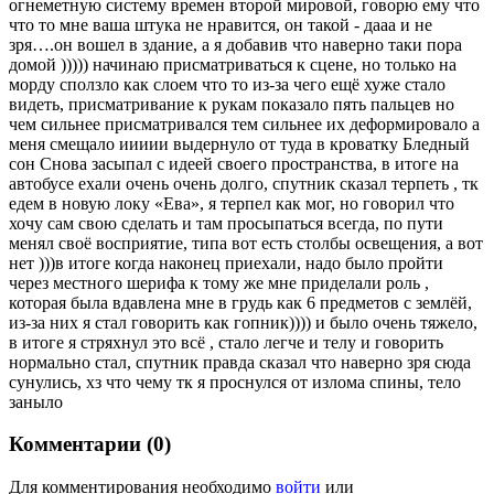
огнеметную систему времен второй мировой, говорю ему что
что то мне ваша штука не нравится, он такой - дааа и не
зря….он вошел в здание, а я добавив что наверно таки пора
домой ))))) начинаю присматриваться к сцене, но только на
морду сползло как слоем что то из-за чего ещё хуже стало
видеть, присматривание к рукам показало пять пальцев но
чем сильнее присматривался тем сильнее их деформировало а
меня смещало иииии выдернуло от туда в кроватку Бледный
сон Снова засыпал с идеей своего пространства, в итоге на
автобусе ехали очень очень долго, спутник сказал терпеть , тк
едем в новую локу «Ева», я терпел как мог, но говорил что
хочу сам свою сделать и там просыпаться всегда, по пути
менял своё восприятие, типа вот есть столбы освещения, а вот
нет )))в итоге когда наконец приехали, надо было пройти
через местного шерифа к тому же мне приделали роль ,
которая была вдавлена мне в грудь как 6 предметов с землёй,
из-за них я стал говорить как гопник)))) и было очень тяжело,
в итоге я стряхнул это всё , стало легче и телу и говорить
нормально стал, спутник правда сказал что наверно зря сюда
сунулись, хз что чему тк я проснулся от излома спины, тело
заныло
Комментарии (0)
Для комментирования необходимо
войти
или