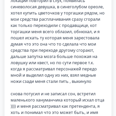
локации повторил в слух, появилась 
синеволосая девушка, в синеголубом ореоле, 
хотел купить цветочков у торгашки рядом, но 
мои средства расплачивания сразу сгорали 
как только переходили с продавщице, кот 
торгашки меня всего облазил, обнюхал, и я 
пошел искать ту которая меня зарестовала 
думая что это она что то сделала что мои 
средства при переходе другому сгорают, 
дальше запутка мозга больше похожая на 
ловушку или квест, но по сути первое т.к. 
когда я рассматривал персонажей передо 
мной и выделил одну из них, взял медные 
ножи сзади меня стали пить , выкинуло

снова потусил и не записал сон, встретил 
маленького хануманчика который искал отца 
)))) и меня рассматривал как претендента, я 
хоть и понимал что это может быть, и имя 