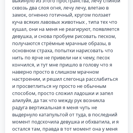
выкинуло из этого пространства, лечу спиной 
сквозь два слоя огня, лечу лечу, влетаю в 
замок, огненно готичный, кругом ползает 
куча всяких лавовых животных , типа тех что 
кушал, они на меня не реагируют, появляется 
девушка, и снова пробуем рисовать песком, 
получаются стрёмные мрачные образы, в 
основном страха, попытки нарисовать что 
нить по ярче не привели ни к чему, песок 
кончился, и тут мне пришло в голову что я 
наверно просто в слишком мрачном 
настроении, и решил слегонца расслабиться 
и просветлиться ну просто не обычным 
способом, просто сложил ладошки и запел 
алилуйя, да так что между рук возникла 
радуга вертикальная я меня чуть не 
выдернуло катапультой от туда, в последний 
момент подскочила девушка и обхватила, и я 
остался там, правда в тот момент она у меня 