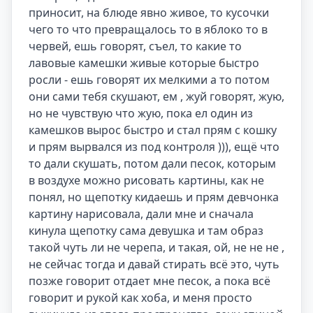
приносит, на блюде явно живое, то кусочки 
чего то что превращалось то в яблоко то в 
червей, ешь говорят, съел, то какие то 
лавовые камешки живые которые быстро 
росли - ешь говорят их мелкими а то потом 
они сами тебя скушают, ем , жуй говорят, жую, 
но не чувствую что жую, пока ел один из 
камешков вырос быстро и стал прям с кошку 
и прям вырвался из под контроля ))), ещё что 
то дали скушать, потом дали песок, которым 
в воздухе можно рисовать картины, как не 
понял, но щепотку кидаешь и прям девчонка 
картину нарисовала, дали мне и сначала 
кинула щепотку сама девушка и там образ 
такой чуть ли не черепа, и такая, ой, не не не , 
не сейчас тогда и давай стирать всё это, чуть 
позже говорит отдает мне песок, а пока всё 
говорит и рукой как хоба, и меня просто 