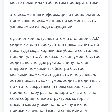
место пометила чтоб потом проверить таки

это искаженная информация о прошлом дне, 
прям сильно искаженная, но моменты есть 
узнаваемые из рода ощущений

с девчонкой потусил, потом в столовой с А.М 
сидим хотели перекусить и пивка выпить, но 
пока туда сюда ходили всё убрали со столов, 
пошли гулять, А. показал как он умеет быстро 
ходить во сне, две руки за спину, наклон 
вперед и ножками так быстро быстро 
мелкими шажками , я догнать и не успевал, 
хотел показать как я умею ходить в один шаг, 
но что то закрутился и прям сквозь кафе 
пролетел пару раз на поворотах, в итоге на 
себе собрал тонкие структуры, которые 
висели как жгутами на ногах, ну я их по 
привычке (дурная) взял и снял, ииии тут 