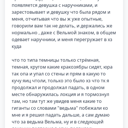
появляется девушка с наручниками, и 
зарестовывает и девушку что была рядом и 
меня, отчитывая что вы ж уже опытные, 
говорили вам так не делать, и держались же 
нормально , даже с Вельмой знаком, в общем 
одевает наручники, и меня перегружает в хз 
куда

что то типа темницы только стрёмная, 
темная, кругом какие кракозябры сидят, юра 
так опа и упал со стены и прям в какую то 
кучу яиц чтоли, только это было хз что тк я 
продолжал и продолжал падать, в одном 
месте обнаружилась локция и я тормознул 
там, но там тут же увидев меня какие то 
гиганты со словами "ведьма" побежали ко 
мне и я решил падать дальше, а сам думаю 
что за ведьма Вельма, ну и в следующей 