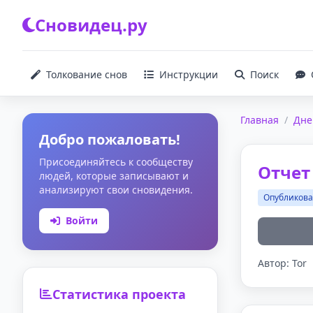
Сновидец.ру
Толкование снов
Инструкции
Поиск
Главная
/
Дне
Добро пожаловать!
Присоединяйтесь к сообществу
Отчет 
людей, которые записывают и
анализируют свои сновидения.
Опубликов
Войти
Автор: Tor
Статистика проекта