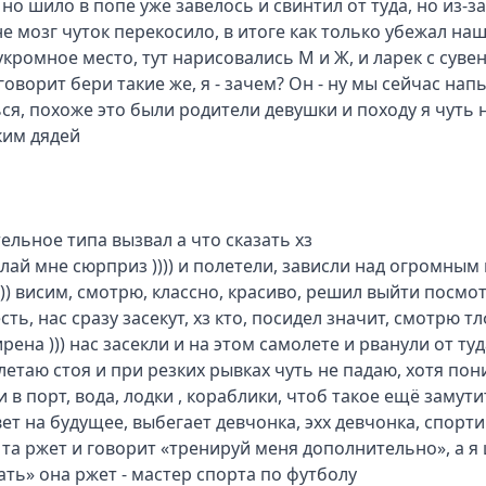
 но шило в попе уже завелось и свинтил от туда, но из-з
не мозг чуток перекосило, в итоге как только убежал наше
укромное место, тут нарисовались М и Ж, и ларек с сувен
 говорит бери такие же, я - зачем? Он - ну мы сейчас нап
ся, похоже это были родители девушки и походу я чуть н
им дядей



ельное типа вызвал а что сказать хз

елай мне сюрприз )))) и полетели, зависли над огромны
)) висим, смотрю, классно, красиво, решил выйти посмотре
сть, нас сразу засекут, хз кто, посидел значит, смотрю тл
ирена ))) нас засекли и на этом самолете и рванули от ту
летаю стоя и при резких рывках чуть не падаю, хотя по
 в порт, вода, лодки , кораблики, чтоб такое ещё замут
вет на будущее, выбегает девчонка, эхх девчонка, спортив
 та ржет и говорит «тренируй меня дополнительно», а я ш
ть» она ржет - мастер спорта по футболу
