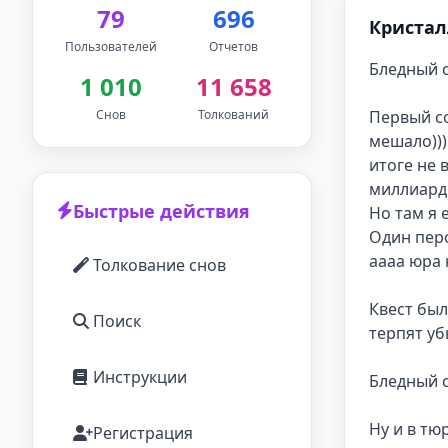
79
696
Кристал
Пользователей
Отчетов
Бледный с
1 010
11 658
Снов
Толкований
Первый со
мешало)))
итоге не 
миллиард 
Быстрые действия
Но там я 
Один перс
аааа юра 
Толкование снов
Квест был
Поиск
терпят уб
Инструкции
Бледный с
Ну и в тю
Регистрация