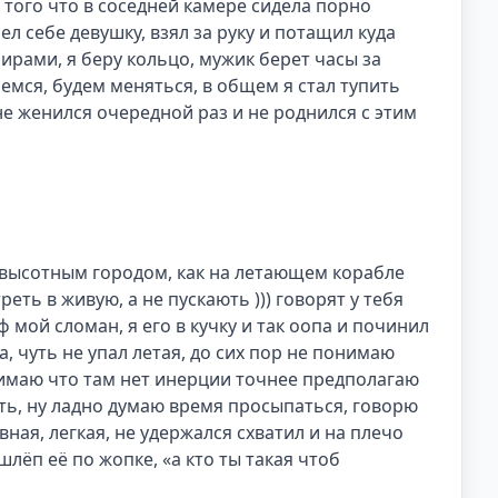
а того что в соседней камере сидела порно 
л себе девушку, взял за руку и потащил куда 
ирами, я беру кольцо, мужик берет часы за 
ьемся, будем меняться, в общем я стал тупить 
е женился очередной раз и не роднился с этим 
м высотным городом, как на летающем корабле 
ть в живую, а не пускають ))) говорят у тебя 
ф мой сломан, я его в кучку и так оопа и починил 
да, чуть не упал летая, до сих пор не понимаю 
нимаю что там нет инерции точнее предполагаю

ить, ну ладно думаю время просыпаться, говорю 
ная, легкая, не удержался схватил и на плечо 
лёп её по жопке, «а кто ты такая чтоб 