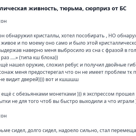
лическая живность, тюрьма, сюрприз от БС
он

н обнаружил кристаллы, хотел пособирать , НО обнаруж
 живое и по моему оно само и было этой кристаллическо
выдержав наверно меня выбросило из сна с фразой в гол
раз ….» (типа кш блоха))

ещё нашел оружие, сложил ребус и получил двойные гибк
онаж меня предостерегал что он не имеет проблем тк п
не видит дверей)))) вот и кшшшш

 ещё с обезьянками монетками ))) я экспрессом прошел е
ытки не для того чтоб вы быстро выходили а что играли ))
он

рьме сидел, долго сидел, надоело сильно, стал перемещ