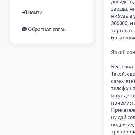
досидеть,
заезда, м
Войти
нибудь в 
300000, и
Обратная связь
торговать
богатеньк
Яркий сон
Бессознат
Такой, сд
самолете)
телефон е
и тут де с
почему я 
Прилетели
ну дай со
водрузил,
тренирова