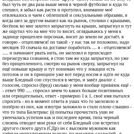
был чуть не два раза выше меня в черной футболке и куда то
спешил, я забыл как расти и протупил, внимание моё
отвлекалось и чаем с облепихой и сексуальными образами, я
когда шел за другом вышел как на рынок, столики с крышами,
бесёнок во мне захотел запрыгнуть на крыши, запрыгнул и тут
же ощутил что на мне что то висит, оглядываюсь у меня к
заднице прицеплен персонаж, висит до земли не достаёт, я
говорю - отцепляемся! он такой - у нас так не положено, надо
месяцев 10 сначала на доставке поработать .... я - отцепляемся!
..... и начинают рвать нить, он заелозил и происходит
перезагрузка сознания, я стою там же куда запрыгнул, но уже
без прицепленного, смотрю на рынок сверху, запрыгнул на
ещё повыше крышу и тут понимаю что у локации есть
потолок и он в принципе уже вот перед носом и идти не куда
выше Бледный сон спустился в метро, и завёл диалог с
голосом, спросил (бред) сколько у меня вообще привязок ещё -
- ответ 990 ..... спросил зачем то каких больше позитивных
или отрицательных, ответ - примерно 1 к 1, своё имя пытался
спросить - но в момент ответа в ушах что то заелозило и
попёрло из них, как изнутри заложило и стало плохо слышно -
что то типа Билетрикс ))) попытка прочистить уши не
увенчалась успехом как и последнее время, типа черный
слизень отводит мои руки от себя Бледный сон встретил
другого своего друга (СДр) он с высоким мужиком как
учёным интеллигентом ходили, по магазину сладостей , я