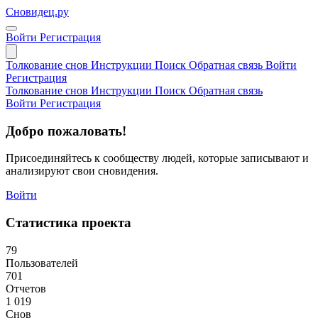
Сновидец.ру
Войти
Регистрация
Толкование снов
Инструкции
Поиск
Обратная связь
Войти
Регистрация
Толкование снов
Инструкции
Поиск
Обратная связь
Войти
Регистрация
Добро пожаловать!
Присоединяйтесь к сообществу людей, которые записывают и
анализируют свои сновидения.
Войти
Статистика проекта
79
Пользователей
701
Отчетов
1 019
Снов