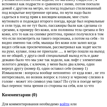
вспомнил как подрасти и сравнялся с ними, потом поехали
домой с другом на метро, но поезд подъехал стилизованный
под вскрытые внутренние органы, по мути надо было
садиться в поезд прям к висящим кишкам, мне стало
мутновато и подождал второго поезда, вроде был нормальные
и сели туда, но не тут было, пассажиры были как сделаны со
срезами, к примеру без кожи, или половина тела срезана и без
кожи, кто то как на снимке рентгена, прикол получился в том
что если посмотреть на такого персонажа, а потом на себя - то
видно именно так себя, мышцы без кожи или залип когда
видел себя как просвеченным, рассматривал как ходят кости
на руке, кулаке, пока не приехали ..... в метро пошли на выход
но не общий, у друга свой специальный выход есть и даже
дежавю было что мы уже так ходили, как лифт с элементами
золотого декора, с ключом, у меня было два ключа, один
вернул другу (номер 4), один оставил себе (номер 1)
Измышлизм : вопросы вообще непонятно от куда взял , не это
интересовало, но возник вопрос к голосу и черному слизню в
голове - может это символ ума таки? По сути в поезде метро
был перенос типа зрения со стороны на себя, или хз что
Комментарии (0)
Для комментирования необходимо
войти
или