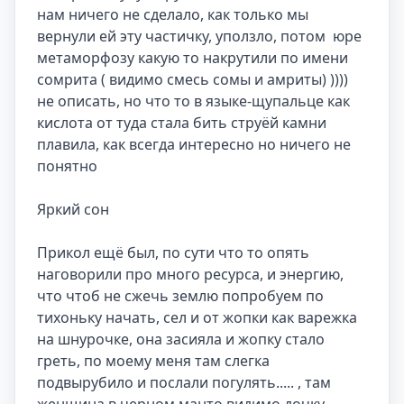
нам ничего не сделало, как только мы 
вернули ей эту частичку, уползло, потом  юре 
метаморфозу какую то накрутили по имени 
сомрита ( видимо смесь сомы и амриты) )))) 
не описать, но что то в языке-щупальце как 
кислота от туда стала бить струёй камни 
плавила, как всегда интересно но ничего не 
понятно 

Яркий сон

Прикол ещё был, по сути что то опять 
наговорили про много ресурса, и энергию, 
что чтоб не сжечь землю попробуем по 
тихоньку начать, сел и от жопки как варежка 
на шнурочке, она засияла и жопку стало 
греть, по моему меня там слегка 
подвырубило и послали погулять..... , там 