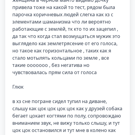
женщина в черном манто видимо дочку 
привела тоже на какой то тест, рядом была 
парочка коричневых людей слегка как хз с 
элементами шаманизма что ли вероятно 
работающие с землёй, тк кто то их зацепил , 
да так что когда стал возмущаться мужик это 
выглядело как землетрясение от его голоса, 
но такое как горизонтальное , таких как я 
стало мотылять кольцами по земле , все 
такие ооооооо , без негатива но 
чувствовалась прям сила от голоса

Глюк

в хз сне погране сидел тупил на диване, 
слышу как цок цок цок цок как у друзей собака 
бегает цокает когтями по полу, сопровождаю 
вниманием звук, не вижу только слышу, и тут 
цок цок остановился и тут мне в колено как 