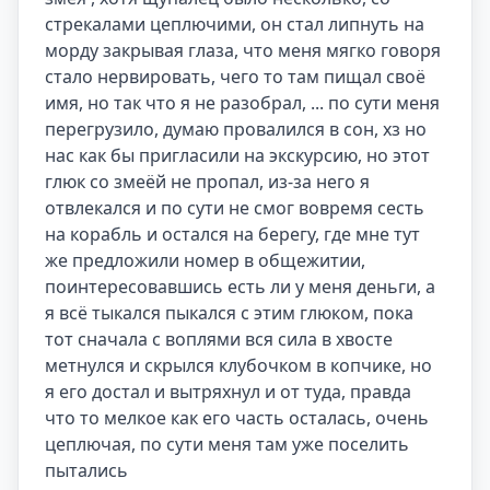
стрекалами цеплючими, он стал липнуть на 
морду закрывая глаза, что меня мягко говоря 
стало нервировать, чего то там пищал своё 
имя, но так что я не разобрал, ... по сути меня 
перегрузило, думаю провалился в сон, хз но 
нас как бы пригласили на экскурсию, но этот 
глюк со змеёй не пропал, из-за него я 
отвлекался и по сути не смог вовремя сесть 
на корабль и остался на берегу, где мне тут 
же предложили номер в общежитии, 
поинтересовавшись есть ли у меня деньги, а 
я всё тыкался пыкался с этим глюком, пока 
тот сначала с воплями вся сила в хвосте 
метнулся и скрылся клубочком в копчике, но 
я его достал и вытряхнул и от туда, правда 
что то мелкое как его часть осталась, очень 
цеплючая, по сути меня там уже поселить 
пытались
