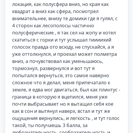
локация, как полусфера вниз, но края как 
квадрат а вниз как сфера, посмотрел 
внимательнее, внизу те домики где я гулял, с 
4 сторон как лесополосы частично 
полусферические , я так сел на жопу и хотел 
скатиться с горки и тут услышал тиииихий 
голосок правда ото всюду, не спускайся, а я 
уже оттолкнулся, и проехал может полметра 
вниз, а почувствовал как уменьшаюсь, 
тормознул, развернулся и вот тут я 
попытался вернуться, это самое наверно 
сложное что я делал, меня припечатало к 
земле, я едва мог двигаться, был как плинтус - 
граница в которую я вцепился, меня уже 
почти выбрасывает но я вытащил себя кое 
как в сон и вытянул наверх, встал и тут же 
ощущения вернулись, и легкость , и тут голос 
такой, ты получаешь 3 балла, за 
любознательность, сообразительность и 