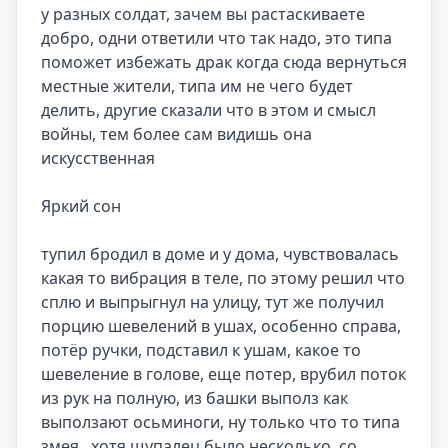
у разных солдат, зачем вы растаскиваете 
добро, одни ответили что так надо, это типа 
поможет избежать драк когда сюда вернуться 
местные жители, типа им не чего будет 
делить, другие сказали что в этом и смысл 
войны, тем более сам видишь она 
искусственная 

Яркий сон

тупил бродил в доме и у дома, чувствовалась 
какая то вибрация в теле, по этому решил что 
сплю и выпрыгнул на улицу, тут же получил 
порцию шевелений в ушах, особенно справа, 
потёр ручки, подставил к ушам, какое то 
шевеление в голове, еще потер, врубил поток 
из рук на полную, из башки выполз как 
выползают осьминоги, ну только что то типа 
змея , хотя щупалец было несколько, со 